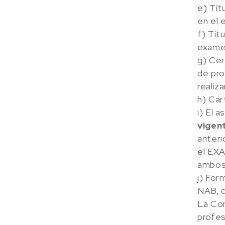
e) Tít
en el 
f) Tít
examen
g) Cer
de pro
realiz
h) Car
i) El 
vigen
anter
el EXA
ambos 
j) For
NAB, c
La Com
profes