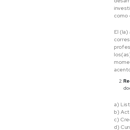
desarr
invest
como d
El (la
corres
profes
los(as
moment
acento
Re
doc
a) Lis
b) Act
c) Cre
d) Cur