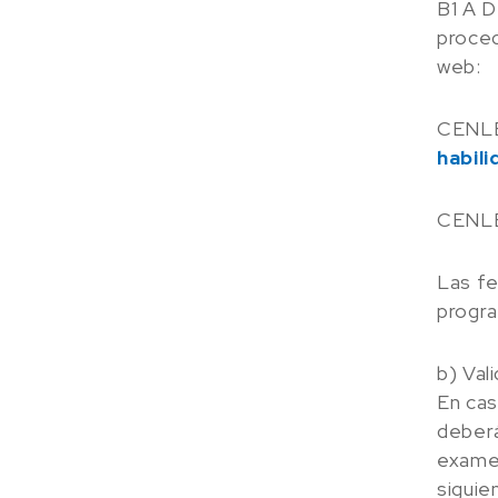
B1 A D
proced
web:
CENLE
habil
CENLE
Las fe
progr
b) Val
En cas
deberá
examen
siguie