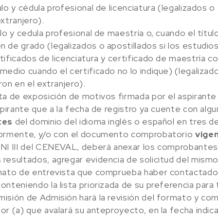
ulo y cédula profesional de licenciatura (legalizados o 
extranjero).
ulo y cedula profesional de maestría o, cuando el títu
 de grado (legalizados o apostillados si los estudios 
tificados de licenciatura y certificado de maestría c
medio cuando el certificado no lo indique) (legalizado
aron en el extranjero).
ta de exposición de motivos firmada por el aspirante
aspirante que a la fecha de registro ya cuente con a
tes
del dominio del idioma inglés o español en tres d
iormente, y/o con el documento comprobatorio
vige
NI III del CENEVAL, deberá anexar los comprobantes 
resultados, agregar evidencia de solicitud del mismo
mato de entrevista que comprueba haber contactado 
onteniendo la lista priorizada de su preferencia para
isión de Admisión hará la revisión del formato y comu
or (a) que avalará su anteproyecto, en la fecha indic