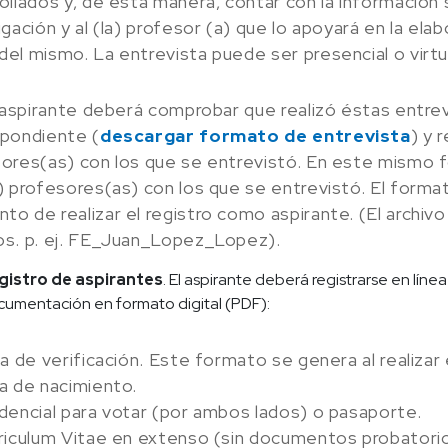
ollados y, de esta manera, contar con la información 
igación y al (la) profesor (a) que lo apoyará en la el
el mismo. La entrevista puede ser presencial o virtu
) aspirante deberá comprobar que realizó éstas entrev
pondiente (
descargar formato de entrevista
) y 
ores(as) con los que se entrevistó. En este mismo f
) profesores(as) con los que se entrevistó. El forma
o de realizar el registro como aspirante. (El archiv
s. p. ej. FE_Juan_Lopez_Lopez).
gistro de aspirantes
. El aspirante deberá registrarse en línea
umentación en formato digital (PDF):
ta de verificación. Este formato se genera al realizar e
a de nacimiento.
dencial para votar (por ambos lados) o pasaporte.
riculum Vitae en extenso (sin documentos probatori