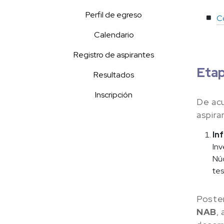
Perfil de egreso
C
Calendario
Registro de aspirantes
Etap
Resultados
Inscripción
De acu
aspira
In
Inv
Núc
tes
Poster
NAB
,