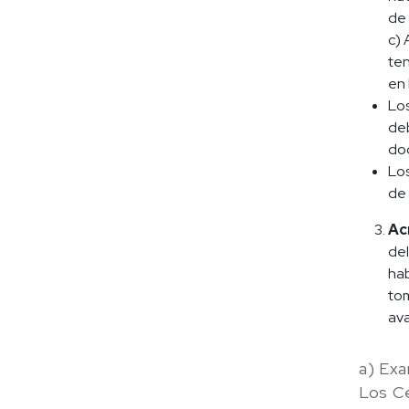
de 
c) 
ten
en 
Los
deb
do
Los
de 
Ac
del
hab
tom
ava
a) Exa
Los C