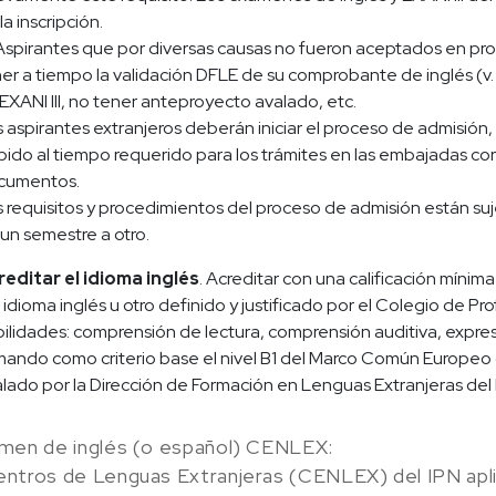
la inscripción.
Aspirantes que por diversas causas no fueron aceptados en pro
er a tiempo la validación DFLE de su comprobante de inglés (v.
EXANI III, no tener anteproyecto avalado, etc.
 aspirantes extranjeros deberán iniciar el proceso de admisión,
ido al tiempo requerido para los trámites en las embajadas cor
cumentos.
 requisitos y procedimientos del proceso de admisión están suj
un semestre a otro.
reditar el idioma inglés
. Acreditar con una calificación míni
 idioma inglés u otro definido y justificado por el Colegio de P
ilidades: comprensión de lectura, comprensión auditiva, expresi
ando como criterio base el nivel B1 del Marco Común Europeo d
lado por la Dirección de Formación en Lenguas Extranjeras del I
men de inglés (o español) CENLEX:
entros de Lenguas Extranjeras (CENLEX) del IPN a