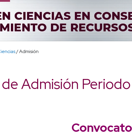
iencias
/ Admisión
 de Admisión Period
Convocato