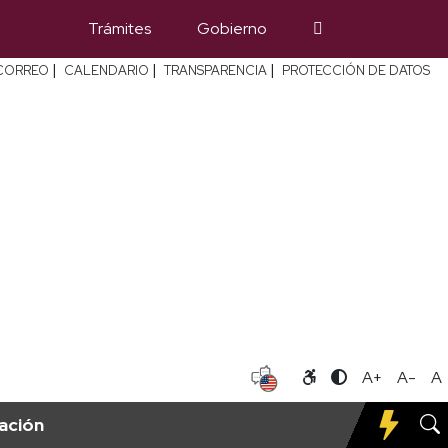
Trámites
Gobierno
|
|
|
CORREO
CALENDARIO
TRANSPARENCIA
PROTECCIÓN DE DATOS
A+
A-
A
gación