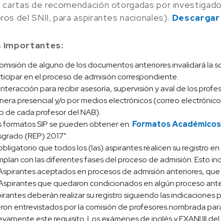
 cartas de recomendación otorgadas por investiga
os del SNII, para aspirantes nacionales).
Descargar
 importantes:
omisión de alguno de los documentos anteriores invalidará la so
ticipar en el proceso de admisión correspondiente.
interacción para recibir asesoría, supervisión y aval de los prof
era presencial y/o por medios electrónicos (correo electrónico
 de cada profesor del NAB).
 formatos SIP se pueden obtener en:
Formatos Académicos
grado (REP) 2017".
obligatorio que todos los (las) aspirantes realicen su registro 
plan con las diferentes fases del proceso de admisión. Esto inc
Aspirantes aceptados en procesos de admisión anteriores, que p
Aspirantes que quedaron condicionados en algún proceso anteri
irantes deberán realizar su registro siguiendo las indicaciones 
ron entrevistados por la comisión de profesores nombrada para 
vamente este requisito. Los exámenes de inglés y EXANI III d