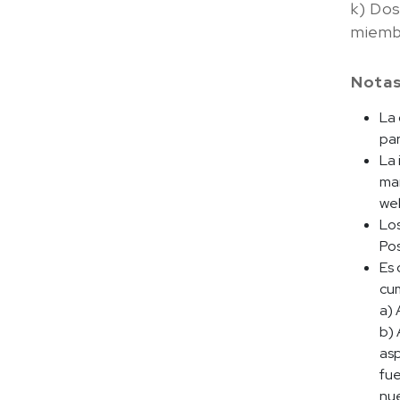
k) Dos
miembr
Notas
La 
par
La 
man
web
Los
Pos
Es 
cum
a) 
b) 
asp
fue
nue