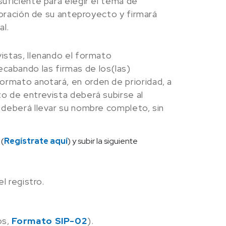
suficiente para elegir el tema de
aboración de su anteproyecto y firmará
al.
istas, llenando el formato
recabando las firmas de los(las)
ormato anotará, en orden de prioridad, a
to de entrevista deberá subirse al
o deberá llevar su nombre completo, sin
 (
Regístrate aquí
) y subir la siguiente
l registro.
os,
Formato SIP-02
).